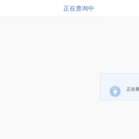
正在查询中
正在